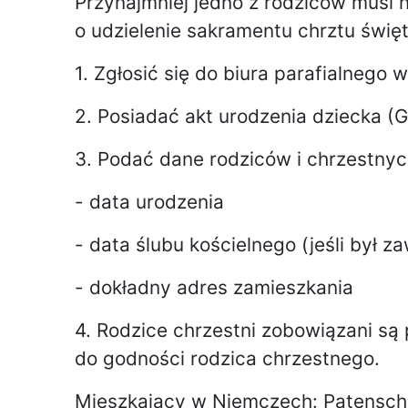
Przynajmniej jedno z rodziców musi n
o udzielenie sakramentu chrztu święte
1. Zgłosić się do biura parafialnego
2. Posiadać akt urodzenia dziecka (
3. Podać dane rodziców i chrzestnyc
- data urodzenia
- data ślubu kościelnego (jeśli był z
- dokładny adres zamieszkania
4. Rodzice chrzestni zobowiązani s
do godności rodzica chrzestnego.
Mieszkający w Niemczech: Patenschei