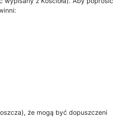
ć wypisany z Kościoła). Aby poprosić
winni:
boszcza), że mogą być dopuszczeni