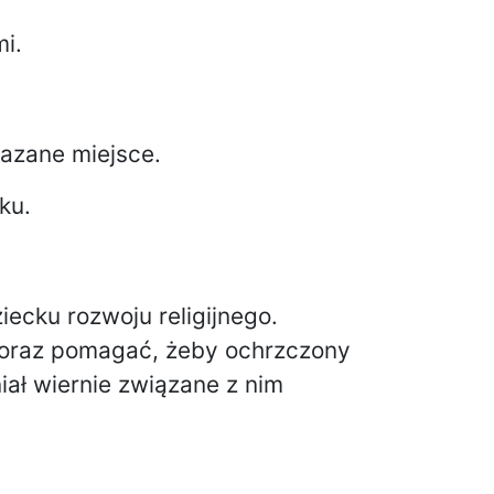
i.
kazane miejsce.
ku.
ecku rozwoju religijnego.
 oraz pomagać, żeby ochrzczony
ał wiernie związane z nim