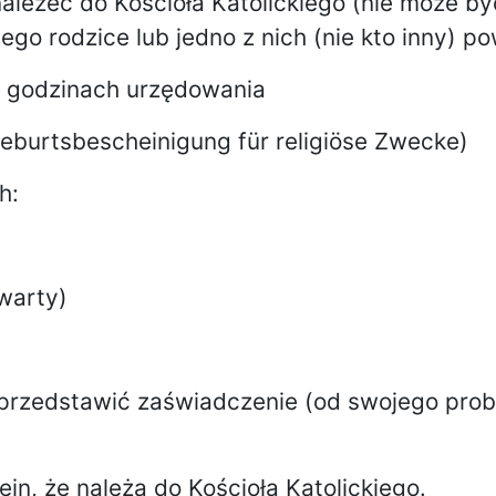
ależeć do Kościoła Katolickiego (nie może by
go rodzice lub jedno z nich (nie kto inny) po
 w godzinach urzędowania
Geburtsbescheinigung für religiöse Zwecke)
h:
awarty)
ą przedstawić zaświadczenie (od swojego pro
n, że należą do Kościoła Katolickiego.