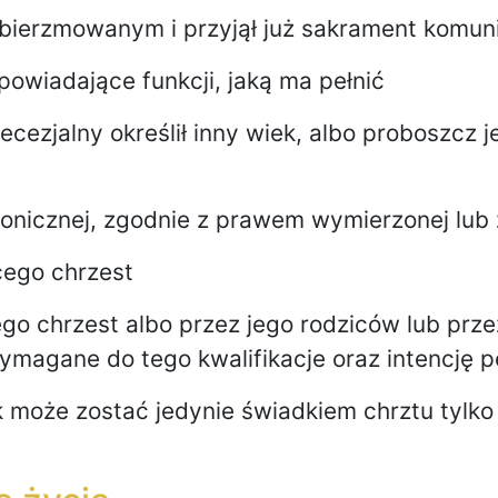
, bierzmowanym i przyjął już sakrament komuni
powiadające funkcji, jaką ma pełnić
iecezjalny określił inny wiek, albo proboszcz 
anonicznej, zgodnie z prawem wymierzonej lub
cego chrzest
o chrzest albo przez jego rodziców lub przez
magane do tego kwalifikacje oraz intencję pe
 może zostać jedynie świadkiem chrztu tylko