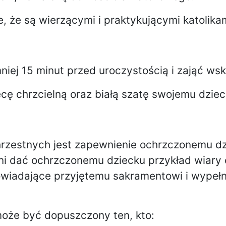
, że są wierzącymi i praktykującymi katolikam
niej 15 minut przed uroczystością i zająć ws
cę chrzcielną oraz białą szatę swojemu dziec
zestnych jest zapewnienie ochrzczonemu dzi
i dać ochrzczonemu dziecku przykład wiary
owiadające przyjętemu sakramentowi i wypełni
może być dopuszczony ten, kto: